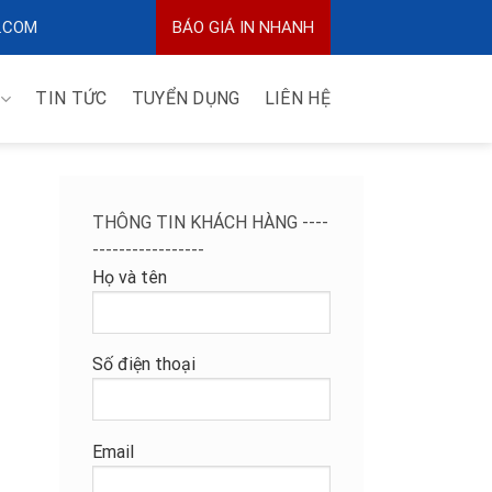
.COM
BÁO GIÁ IN NHANH
TIN TỨC
TUYỂN DỤNG
LIÊN HỆ
THÔNG TIN KHÁCH HÀNG ----
-----------------
Họ và tên
Số điện thoại
Email