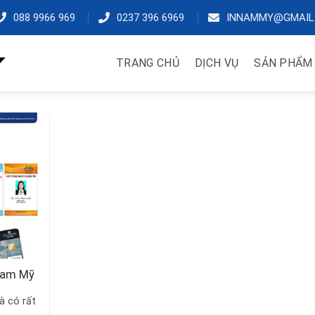
088 9966 969
0237 396 6969
INNAMMY@GMAIL
TRANG CHỦ
DỊCH VỤ
SẢN PHẨM
 Nam Mỹ
à có rất