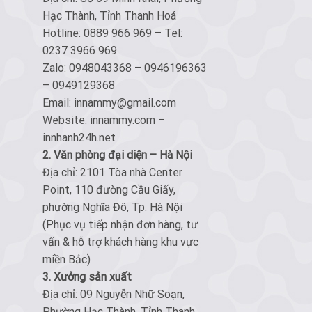
Hạc Thành, Tỉnh Thanh Hoá
Hotline: 0889 966 969 – Tel:
0237 3966 969
Zalo: 0948043368 – 0946196363
– 0949129368
Email: innammy@gmail.com
Website: innammy.com –
innhanh24h.net
2. Văn phòng đại diện – Hà Nội
Địa chỉ: 2101 Tòa nhà Center
Point, 110 đường Cầu Giấy,
phường Nghĩa Đô, Tp. Hà Nội
(Phục vụ tiếp nhận đơn hàng, tư
vấn & hỗ trợ khách hàng khu vực
miền Bắc)
3. Xưởng sản xuất
Địa chỉ: 09 Nguyễn Nhữ Soạn,
Phường Hạc Thành, Tỉnh Thanh