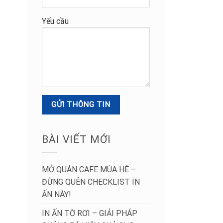
Yếu cầu
BÀI VIẾT MỚI
MỞ QUÁN CAFE MÙA HÈ –
ĐỪNG QUÊN CHECKLIST IN
ẤN NÀY!
IN ẤN TỜ RƠI – GIẢI PHÁP