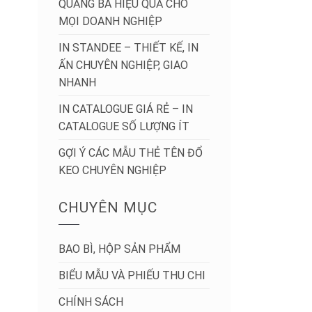
QUẢNG BÁ HIỆU QUẢ CHO
MỌI DOANH NGHIỆP
IN STANDEE – THIẾT KẾ, IN
ẤN CHUYÊN NGHIỆP, GIAO
NHANH
IN CATALOGUE GIÁ RẺ – IN
CATALOGUE SỐ LƯỢNG ÍT
GỢI Ý CÁC MẪU THẺ TÊN ĐỔ
KEO CHUYÊN NGHIỆP
CHUYÊN MỤC
BAO BÌ, HỘP SẢN PHẨM
BIỂU MẪU VÀ PHIẾU THU CHI
CHÍNH SÁCH