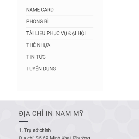
NAME CARD
PHONG BÌ
TÀI LIỆU PHỤC VỤ ĐẠI HỘI
THẺ NHỰA
TIN TỨC
TUYỂN DỤNG
ĐỊA CHỈ IN NAM MỸ
1. Trụ sở chính
Địa chỉ: Số 69 Minh Khai, Phường