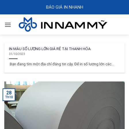
Skip
BÁO GIÁ IN NHANH
to
content
IN MÀU SỐ LƯỢNG LỚN GIÁ RẺ TẠI THANH HÓA
31/10/2023
.Bạn đang tìm một địa chỉ đáng tin cậy. Để in số lượng lớn các...
28
Th10