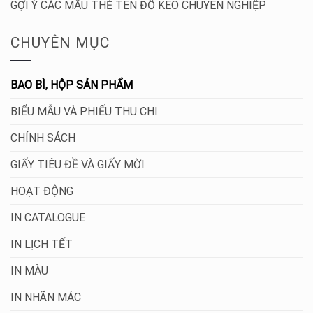
GỢI Ý CÁC MẪU THẺ TÊN ĐỔ KEO CHUYÊN NGHIỆP
CHUYÊN MỤC
BAO BÌ, HỘP SẢN PHẨM
BIỂU MẪU VÀ PHIẾU THU CHI
CHÍNH SÁCH
GIẤY TIÊU ĐỀ VÀ GIẤY MỜI
HOẠT ĐỘNG
IN CATALOGUE
IN LỊCH TẾT
IN MÀU
IN NHÃN MÁC