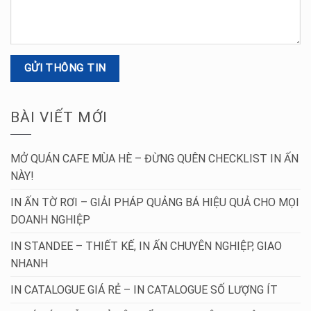
BÀI VIẾT MỚI
MỞ QUÁN CAFE MÙA HÈ – ĐỪNG QUÊN CHECKLIST IN ẤN
NÀY!
IN ẤN TỜ RƠI – GIẢI PHÁP QUẢNG BÁ HIỆU QUẢ CHO MỌI
DOANH NGHIỆP
IN STANDEE – THIẾT KẾ, IN ẤN CHUYÊN NGHIỆP, GIAO
NHANH
IN CATALOGUE GIÁ RẺ – IN CATALOGUE SỐ LƯỢNG ÍT