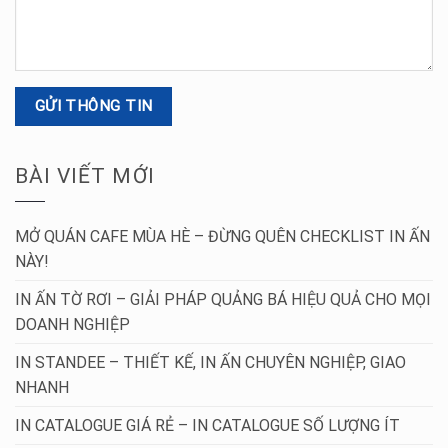
BÀI VIẾT MỚI
MỞ QUÁN CAFE MÙA HÈ – ĐỪNG QUÊN CHECKLIST IN ẤN
NÀY!
IN ẤN TỜ RƠI – GIẢI PHÁP QUẢNG BÁ HIỆU QUẢ CHO MỌI
DOANH NGHIỆP
IN STANDEE – THIẾT KẾ, IN ẤN CHUYÊN NGHIỆP, GIAO
NHANH
IN CATALOGUE GIÁ RẺ – IN CATALOGUE SỐ LƯỢNG ÍT