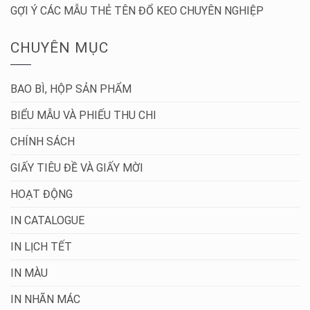
GỢI Ý CÁC MẪU THẺ TÊN ĐỔ KEO CHUYÊN NGHIỆP
CHUYÊN MỤC
BAO BÌ, HỘP SẢN PHẨM
BIỂU MẪU VÀ PHIẾU THU CHI
CHÍNH SÁCH
GIẤY TIÊU ĐỀ VÀ GIẤY MỜI
HOẠT ĐỘNG
IN CATALOGUE
IN LỊCH TẾT
IN MÀU
IN NHÃN MÁC