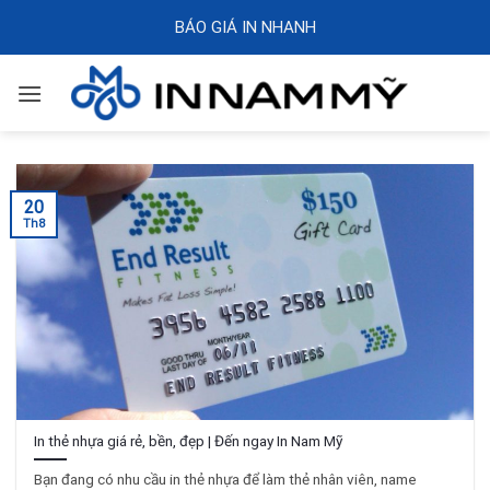
Skip
BÁO GIÁ IN NHANH
to
content
20
Th8
In thẻ nhựa giá rẻ, bền, đẹp | Đến ngay In Nam Mỹ
Bạn đang có nhu cầu in thẻ nhựa để làm thẻ nhân viên, name