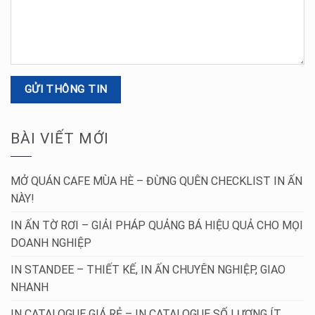
BÀI VIẾT MỚI
MỞ QUÁN CAFE MÙA HÈ – ĐỪNG QUÊN CHECKLIST IN ẤN
NÀY!
IN ẤN TỜ RƠI – GIẢI PHÁP QUẢNG BÁ HIỆU QUẢ CHO MỌI
DOANH NGHIỆP
IN STANDEE – THIẾT KẾ, IN ẤN CHUYÊN NGHIỆP, GIAO
NHANH
IN CATALOGUE GIÁ RẺ – IN CATALOGUE SỐ LƯỢNG ÍT