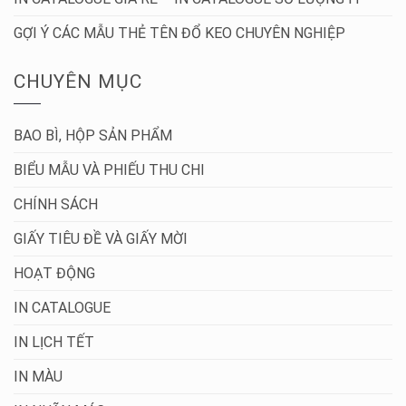
GỢI Ý CÁC MẪU THẺ TÊN ĐỔ KEO CHUYÊN NGHIỆP
CHUYÊN MỤC
BAO BÌ, HỘP SẢN PHẨM
BIỂU MẪU VÀ PHIẾU THU CHI
CHÍNH SÁCH
GIẤY TIÊU ĐỀ VÀ GIẤY MỜI
HOẠT ĐỘNG
IN CATALOGUE
IN LỊCH TẾT
IN MÀU