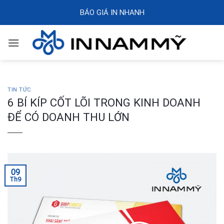
Skip
BÁO GIÁ IN NHANH
to
content
TIN TỨC
6 BÍ KÍP CỐT LÕI TRONG KINH DOANH
ĐỂ CÓ DOANH THU LỚN
09
Th9