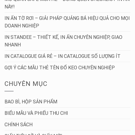
NÀY!
IN ẤN TỜ RƠI – GIẢI PHÁP QUẢNG BÁ HIỆU QUẢ CHO MỌI
DOANH NGHIỆP
IN STANDEE – THIẾT KẾ, IN ẤN CHUYÊN NGHIỆP, GIAO
NHANH
IN CATALOGUE GIÁ RẺ – IN CATALOGUE SỐ LƯỢNG ÍT
GỢI Ý CÁC MẪU THẺ TÊN ĐỔ KEO CHUYÊN NGHIỆP
CHUYÊN MỤC
BAO BÌ, HỘP SẢN PHẨM
BIỂU MẪU VÀ PHIẾU THU CHI
CHÍNH SÁCH