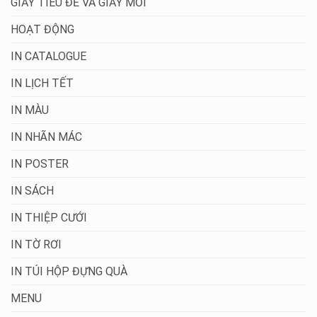
GIẤY TIÊU ĐỀ VÀ GIẤY MỜI
HOẠT ĐỘNG
IN CATALOGUE
IN LỊCH TẾT
IN MÀU
IN NHÃN MÁC
IN POSTER
IN SÁCH
IN THIỆP CƯỚI
IN TỜ RƠI
IN TÚI HỘP ĐỰNG QUÀ
MENU