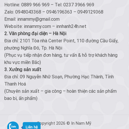
Hotline: 0889 966 969 – Tel: 0237 3966 969
Zalo: 0948043368 – 0946196363 – 0949129368
Email: innammy@gmail.com
Website: innammy.com – innhanh24h.net
2. Văn phòng đại diện – Hà Nội
Địa chỉ: 2101 Tòa nhà Center Point, 110 đường Cầu Giấy,
phường Nghĩa Đô, Tp. Hà Nội
(Phục vụ tiếp nhận đơn hàng, tư vấn & hỗ trợ khách hàng
khu vực miền Bắc)
3. Xưởng sản xuất
Địa chỉ: 09 Nguyễn Nhữ Soạn, Phường Hạc Thành, Tỉnh
Thanh Hoá
(Chuyên sản xuất – gia công – hoàn thiện các sản phẩm
bao bì, ấn phẩm)
Copyright 2026 © In Nam Mỹ
Liên hệ