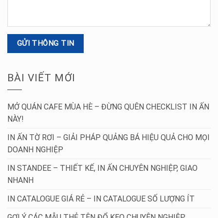
BÀI VIẾT MỚI
MỞ QUÁN CAFE MÙA HÈ – ĐỪNG QUÊN CHECKLIST IN ẤN
NÀY!
IN ẤN TỜ RƠI – GIẢI PHÁP QUẢNG BÁ HIỆU QUẢ CHO MỌI
DOANH NGHIỆP
IN STANDEE – THIẾT KẾ, IN ẤN CHUYÊN NGHIỆP, GIAO
NHANH
IN CATALOGUE GIÁ RẺ – IN CATALOGUE SỐ LƯỢNG ÍT
GỢI Ý CÁC MẪU THẺ TÊN ĐỔ KEO CHUYÊN NGHIỆP