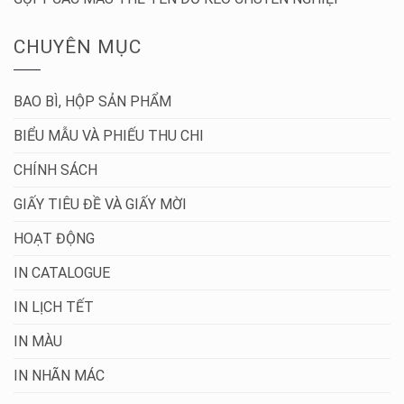
CHUYÊN MỤC
BAO BÌ, HỘP SẢN PHẨM
BIỂU MẪU VÀ PHIẾU THU CHI
CHÍNH SÁCH
GIẤY TIÊU ĐỀ VÀ GIẤY MỜI
HOẠT ĐỘNG
IN CATALOGUE
IN LỊCH TẾT
IN MÀU
IN NHÃN MÁC