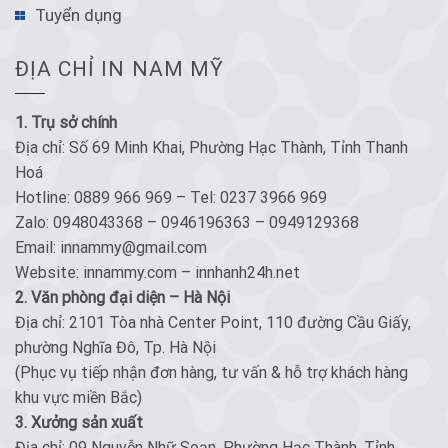
Tuyển dụng
ĐỊA CHỈ IN NAM MỸ
1. Trụ sở chính
Địa chỉ: Số 69 Minh Khai, Phường Hạc Thành, Tỉnh Thanh
Hoá
Hotline: 0889 966 969 – Tel: 0237 3966 969
Zalo: 0948043368 – 0946196363 – 0949129368
Email: innammy@gmail.com
Website: innammy.com – innhanh24h.net
2. Văn phòng đại diện – Hà Nội
Địa chỉ: 2101 Tòa nhà Center Point, 110 đường Cầu Giấy,
phường Nghĩa Đô, Tp. Hà Nội
(Phục vụ tiếp nhận đơn hàng, tư vấn & hỗ trợ khách hàng
khu vực miền Bắc)
3. Xưởng sản xuất
Địa chỉ: 09 Nguyễn Nhữ Soạn, Phường Hạc Thành, Tỉnh