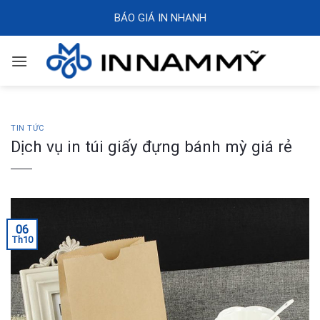
Skip
BÁO GIÁ IN NHANH
to
content
TIN TỨC
Dịch vụ in túi giấy đựng bánh mỳ giá rẻ
06
Th10