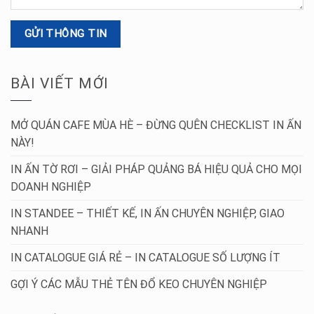
BÀI VIẾT MỚI
MỞ QUÁN CAFE MÙA HÈ – ĐỪNG QUÊN CHECKLIST IN ẤN
NÀY!
IN ẤN TỜ RƠI – GIẢI PHÁP QUẢNG BÁ HIỆU QUẢ CHO MỌI
DOANH NGHIỆP
IN STANDEE – THIẾT KẾ, IN ẤN CHUYÊN NGHIỆP, GIAO
NHANH
IN CATALOGUE GIÁ RẺ – IN CATALOGUE SỐ LƯỢNG ÍT
GỢI Ý CÁC MẪU THẺ TÊN ĐỔ KEO CHUYÊN NGHIỆP