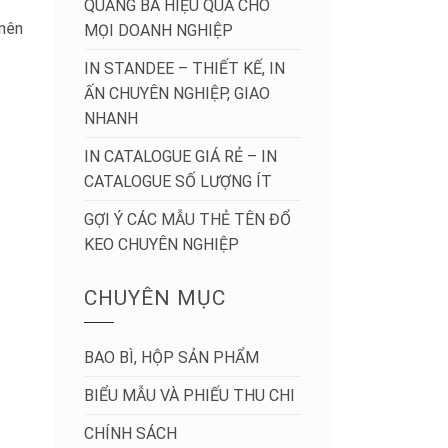
QUẢNG BÁ HIỆU QUẢ CHO
 nên
MỌI DOANH NGHIỆP
IN STANDEE – THIẾT KẾ, IN
ẤN CHUYÊN NGHIỆP, GIAO
NHANH
IN CATALOGUE GIÁ RẺ – IN
CATALOGUE SỐ LƯỢNG ÍT
GỢI Ý CÁC MẪU THẺ TÊN ĐỔ
KEO CHUYÊN NGHIỆP
CHUYÊN MỤC
BAO BÌ, HỘP SẢN PHẨM
BIỂU MẪU VÀ PHIẾU THU CHI
CHÍNH SÁCH