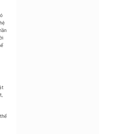
có
ghệ
phần
ời
hể
ật
t,
 thể