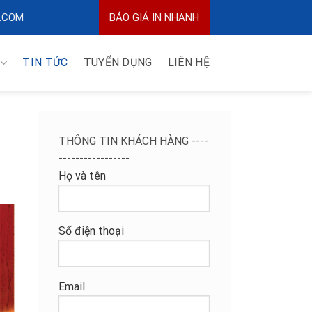
.COM
BÁO GIÁ IN NHANH
TIN TỨC
TUYỂN DỤNG
LIÊN HỆ
THÔNG TIN KHÁCH HÀNG ----
-----------------
Họ và tên
Số điện thoại
Email