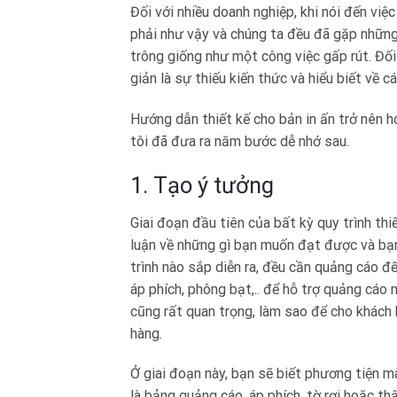
Đối với nhiều doanh nghiệp, khi nói đến việc
phải như vậy và chúng ta đều đã gặp những
trông giống như một công việc gấp rút. Đối
giản là sự thiếu kiến ​​thức và hiểu biết về
Hướng dẫn thiết kế cho bản in ấn trở nên hoà
tôi đã đưa ra năm bước dễ nhớ sau.
1. Tạo ý tưởng
Giai đoạn đầu tiên của bất kỳ quy trình thi
luận về những gì bạn muốn đạt được và bạn
trình nào sắp diễn ra, đều cần quảng cáo đế
áp phích, phông bạt,.. để hỗ trợ quảng cáo
cũng rất quan trọng, làm sao để cho khách 
hàng.
Ở giai đoạn này, bạn sẽ biết phương tiện 
là bảng quảng cáo, áp phích, tờ rơi hoặc th