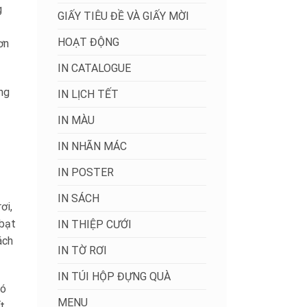
g
GIẤY TIÊU ĐỀ VÀ GIẤY MỜI
HOẠT ĐỘNG
ơn
IN CATALOGUE
úng
IN LỊCH TẾT
IN MÀU
IN NHÃN MÁC
IN POSTER
IN SÁCH
ơi,
 bạt
IN THIỆP CƯỚI
ách
IN TỜ RƠI
IN TÚI HỘP ĐỰNG QUÀ
đó
MENU
ết