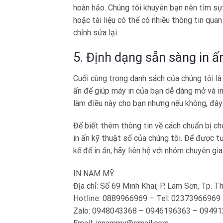
hoàn hảo. Chúng tôi khuyên bạn nên tìm sự 
hoặc tài liệu có thể có nhiều thông tin qua
chỉnh sửa lại.
5. Định dạng sẵn sàng in ấ
Cuối cùng trong danh sách của chúng tôi l
ấn để giúp máy in của bạn dễ dàng mở và in
làm điều này cho bạn nhưng nếu không, đây 
Để biết thêm thông tin về cách chuẩn bị ch
in ấn kỹ thuật số của chúng tôi. Để được t
kế để in ấn, hãy liên hệ với nhóm chuyên gi
IN NAM MỸ
Địa chỉ: Số 69 Minh Khai, P. Lam Sơn, Tp. 
Hotline: 0889966969 – Tel: 02373966969
Zalo: 0948043368 – 0946196363 – 0949