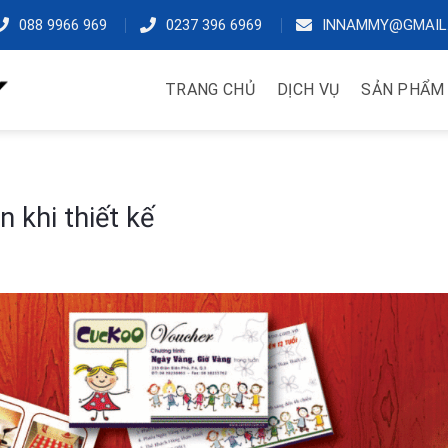
088 9966 969
0237 396 6969
INNAMMY@GMAIL
TRANG CHỦ
DỊCH VỤ
SẢN PHẨM
n khi thiết kế