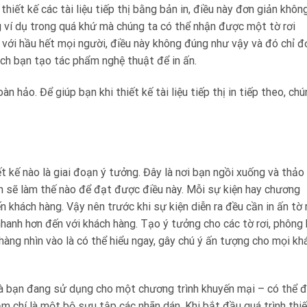
 thiết kế các tài liệu tiếp thị bằng bản in, điều này đơn giản khôn
 ví dụ trong quá khứ mà chúng ta có thể nhận được một tờ rơi
 với hầu hết mọi người, điều này không đúng như vậy và đó chỉ đ
 cách bạn tạo tác phẩm nghệ thuật để in ấn.
n hảo. Để giúp bạn khi thiết kế tài liệu tiếp thị in tiếp theo, ch
ết kế nào là giai đoạn ý tưởng. Đây là nơi bạn ngồi xuống và thảo
 sẽ làm thế nào để đạt được điều này. Mỗi sự kiện hay chương
n khách hàng. Vậy nên trước khi sự kiện diễn ra đều cần in ấn tờ r
 nhanh hơn đến với khách hàng. Tạo ý tưởng cho các tờ rơi, phông
hàng nhìn vào là có thể hiểu ngay, gây chú ý ấn tượng cho mọi kh
mà bạn đang sử dụng cho một chương trình khuyến mại – có thể 
ậm chí là một bộ sưu tập các nhãn dán. Khi bắt đầu quá trình thi