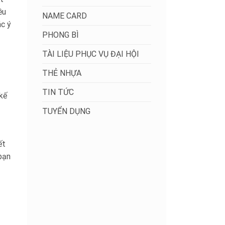
ều
NAME CARD
ác ý
PHONG BÌ
TÀI LIỆU PHỤC VỤ ĐẠI HỘI
THẺ NHỰA
TIN TỨC
kế
TUYỂN DỤNG
ết
bạn