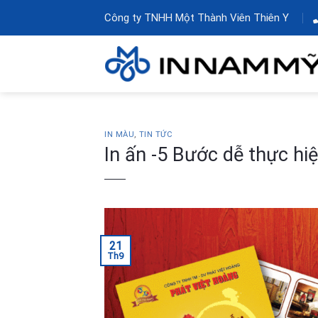
Skip
Công ty TNHH Một Thành Viên Thiên Y
to
content
IN MÀU
,
TIN TỨC
In ấn -5 Bước dễ thực hiệ
21
Th9