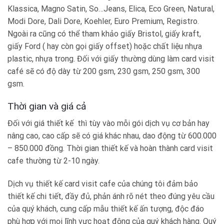
Klassica, Magno Satin, So…Jeans, Elica, Eco Green, Natural,
Modi Dore, Dali Dore, Koehler, Euro Premium, Registro.
Ngoài ra cũng có thể tham khảo
giấy Bristol, giấy kraft,
giấy Ford ( hay còn gọi giấy offset)
hoặc chất liệu nhựa
plastic, nhựa trong. Đối với giấy thường dùng làm card visit
café sẽ có độ dày từ
200 gsm, 230 gsm, 250 gsm, 300
gsm.
Thời gian và giá cả
Đối với giá thiết kế
thì tùy vào mỗi gói dịch vụ cơ bản hay
nâng cao, cao cấp sẽ có giá khác nhau, dao động từ 600.000
– 850.000 đồng. Thời gian thiết kế và hoàn thành
card visit
cafe
thường từ 2-10 ngày.
Dịch vụ thiết kế
card visit cafe
của chúng tôi đảm bảo
thiết kế chi tiết, đầy đủ, phản ánh rõ nét theo đúng yêu cầu
của quý khách, cung cấp
mẫu thiết kế ấn tượng, độc đáo
phù hợp với mọi lĩnh vực hoạt động của quý khách hàng. Quý