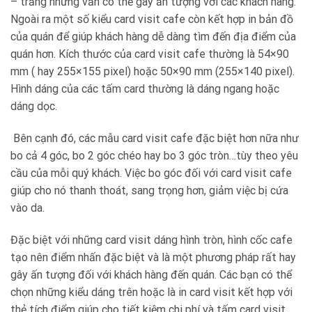
– trắng nhưng vẫn có thể gây ấn tượng với các khách hàng.
Ngoài ra một số kiểu
card visit cafe
còn kết hợp in bản đồ
của quán để giúp khách hàng dễ dàng tìm đến địa điểm của
quán hơn.
Kích thước của
card visit cafe
thường là
54×90
mm ( hay 255×155 pixel) hoặc 50×90 mm (255×140 pixel).
Hình dáng của các tấm card thường là dáng ngang hoặc
dáng dọc.
Bên cạnh đó, các mẫu
card visit cafe
đặc biệt hơn nữa như
bo cả 4 góc, bo 2 góc chéo hay bo 3 góc tròn…tùy theo yêu
cầu của mỗi quý khách. Việc bo góc đối với card visit cafe
giúp cho nó thanh thoát, sang trọng hơn, giảm việc bị cứa
vào da.
Đặc biệt với những card visit dáng hình tròn, hình cốc cafe
tạo nên điểm nhấn đặc biệt và là một phương pháp rất hay
gây ấn tượng đối với khách hàng đến quán. Các bạn có thể
chọn những kiểu dáng trên hoặc là in card visit kết hợp với
thẻ tích điểm giúp cho tiết kiệm chi phí và tấm
card visit