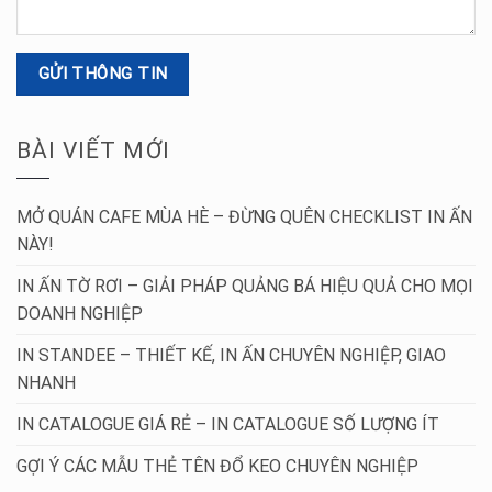
BÀI VIẾT MỚI
MỞ QUÁN CAFE MÙA HÈ – ĐỪNG QUÊN CHECKLIST IN ẤN
NÀY!
IN ẤN TỜ RƠI – GIẢI PHÁP QUẢNG BÁ HIỆU QUẢ CHO MỌI
DOANH NGHIỆP
IN STANDEE – THIẾT KẾ, IN ẤN CHUYÊN NGHIỆP, GIAO
NHANH
IN CATALOGUE GIÁ RẺ – IN CATALOGUE SỐ LƯỢNG ÍT
GỢI Ý CÁC MẪU THẺ TÊN ĐỔ KEO CHUYÊN NGHIỆP