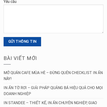
Yếu cầu
BÀI VIẾT MỚI
MỞ QUÁN CAFE MÙA HÈ – ĐỪNG QUÊN CHECKLIST IN ẤN
NÀY!
IN ẤN TỜ RƠI – GIẢI PHÁP QUẢNG BÁ HIỆU QUẢ CHO MỌI
DOANH NGHIỆP
IN STANDEE – THIẾT KẾ, IN ẤN CHUYÊN NGHIỆP, GIAO