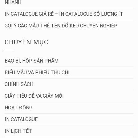
NHANH
IN CATALOGUE GIÁ RẺ – IN CATALOGUE SỐ LƯỢNG ÍT
GỢI Ý CÁC MẪU THẺ TÊN ĐỔ KEO CHUYÊN NGHIỆP
CHUYÊN MỤC
BAO BÌ, HỘP SẢN PHẨM
BIỂU MẪU VÀ PHIẾU THU CHI
CHÍNH SÁCH
GIẤY TIÊU ĐỀ VÀ GIẤY MỜI
HOẠT ĐỘNG
IN CATALOGUE
IN LỊCH TẾT