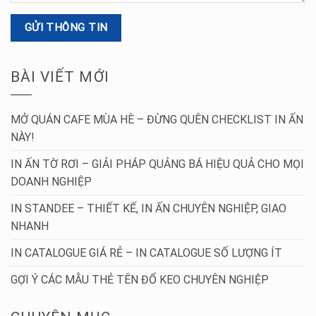
BÀI VIẾT MỚI
MỞ QUÁN CAFE MÙA HÈ – ĐỪNG QUÊN CHECKLIST IN ẤN
NÀY!
IN ẤN TỜ RƠI – GIẢI PHÁP QUẢNG BÁ HIỆU QUẢ CHO MỌI
DOANH NGHIỆP
IN STANDEE – THIẾT KẾ, IN ẤN CHUYÊN NGHIỆP, GIAO
NHANH
IN CATALOGUE GIÁ RẺ – IN CATALOGUE SỐ LƯỢNG ÍT
GỢI Ý CÁC MẪU THẺ TÊN ĐỔ KEO CHUYÊN NGHIỆP