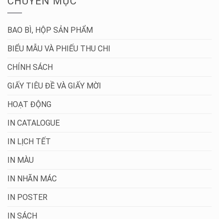
CHUYÊN MỤC
BAO BÌ, HỘP SẢN PHẨM
BIỂU MẪU VÀ PHIẾU THU CHI
CHÍNH SÁCH
GIẤY TIÊU ĐỀ VÀ GIẤY MỜI
HOẠT ĐỘNG
IN CATALOGUE
IN LỊCH TẾT
IN MÀU
IN NHÃN MÁC
IN POSTER
IN SÁCH