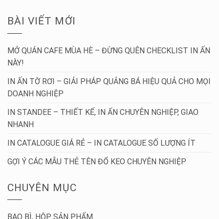
BÀI VIẾT MỚI
MỞ QUÁN CAFE MÙA HÈ – ĐỪNG QUÊN CHECKLIST IN ẤN
NÀY!
IN ẤN TỜ RƠI – GIẢI PHÁP QUẢNG BÁ HIỆU QUẢ CHO MỌI
DOANH NGHIỆP
IN STANDEE – THIẾT KẾ, IN ẤN CHUYÊN NGHIỆP, GIAO
NHANH
IN CATALOGUE GIÁ RẺ – IN CATALOGUE SỐ LƯỢNG ÍT
GỢI Ý CÁC MẪU THẺ TÊN ĐỔ KEO CHUYÊN NGHIỆP
CHUYÊN MỤC
BAO BÌ, HỘP SẢN PHẨM