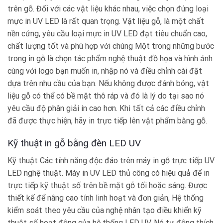
trên gỗ. Đối với các vật liệu khác nhau, việc chọn đúng loại
mực in UV LED là rất quan trọng. Vật liệu gỗ, là một chất
nền cứng, yêu cầu loại mực in UV LED đạt tiêu chuẩn cao,
chất lượng tốt và phù hợp với chúng Một trong những bước
trong in gỗ là chọn tác phẩm nghệ thuật đồ họa và hình ảnh
cùng với logo bạn muốn in, nhập nó và điều chỉnh cài đặt
dựa trên nhu cầu của bạn. Nếu không được đánh bóng, vật
liệu gỗ có thể có bề mặt thô ráp và đó là lý do tại sao nó
yêu cầu độ phân giải in cao hơn. Khi tất cả các điều chỉnh
đã được thực hiện, hãy in trực tiếp lên vật phẩm bằng gỗ.
Kỹ thuật in gỗ bằng đèn LED UV
Kỹ thuật Các tính năng độc đáo trên máy in gỗ trực tiếp UV
LED nghệ thuật. Máy in UV LED thủ công có hiệu quả để in
trực tiếp kỹ thuật số trên bề mặt gỗ tối hoặc sáng. Được
thiết kế để nâng cao tính linh hoạt và đơn giản, Hệ thống
kiểm soát theo yêu cầu của nghệ nhân tạo điều khiển kỹ
thuật số hoạt động của hệ thống LED UV. Nó tự động thích