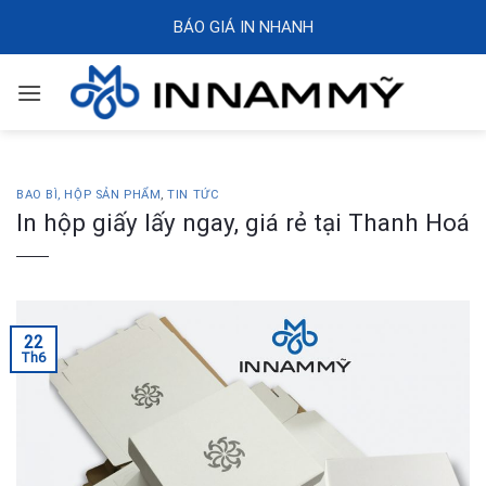
Skip
BÁO GIÁ IN NHANH
to
content
BAO BÌ, HỘP SẢN PHẨM
,
TIN TỨC
In hộp giấy lấy ngay, giá rẻ tại Thanh Hoá
22
Th6