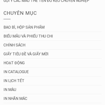
GỢI Ý CÁC MẪU THẺ TÊN ĐỔ KEO CHUYÊN NGHIỆP
CHUYÊN MỤC
BAO BÌ, HỘP SẢN PHẨM
BIỂU MẪU VÀ PHIẾU THU CHI
CHÍNH SÁCH
GIẤY TIÊU ĐỀ VÀ GIẤY MỜI
HOẠT ĐỘNG
IN CATALOGUE
IN LỊCH TẾT
IN MÀU
IN NHÃN MÁC