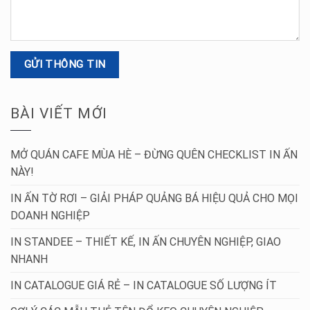
BÀI VIẾT MỚI
MỞ QUÁN CAFE MÙA HÈ – ĐỪNG QUÊN CHECKLIST IN ẤN
NÀY!
IN ẤN TỜ RƠI – GIẢI PHÁP QUẢNG BÁ HIỆU QUẢ CHO MỌI
DOANH NGHIỆP
IN STANDEE – THIẾT KẾ, IN ẤN CHUYÊN NGHIỆP, GIAO
NHANH
IN CATALOGUE GIÁ RẺ – IN CATALOGUE SỐ LƯỢNG ÍT