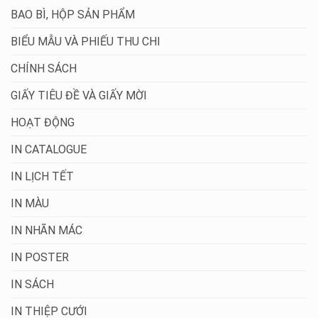
BAO BÌ, HỘP SẢN PHẨM
BIỂU MẪU VÀ PHIẾU THU CHI
CHÍNH SÁCH
GIẤY TIÊU ĐỀ VÀ GIẤY MỜI
HOẠT ĐỘNG
IN CATALOGUE
IN LỊCH TẾT
IN MÀU
IN NHÃN MÁC
IN POSTER
IN SÁCH
IN THIỆP CƯỚI