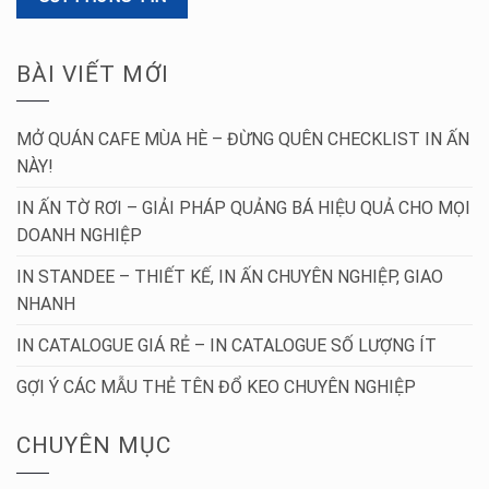
BÀI VIẾT MỚI
MỞ QUÁN CAFE MÙA HÈ – ĐỪNG QUÊN CHECKLIST IN ẤN
NÀY!
IN ẤN TỜ RƠI – GIẢI PHÁP QUẢNG BÁ HIỆU QUẢ CHO MỌI
DOANH NGHIỆP
IN STANDEE – THIẾT KẾ, IN ẤN CHUYÊN NGHIỆP, GIAO
NHANH
IN CATALOGUE GIÁ RẺ – IN CATALOGUE SỐ LƯỢNG ÍT
GỢI Ý CÁC MẪU THẺ TÊN ĐỔ KEO CHUYÊN NGHIỆP
CHUYÊN MỤC