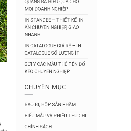
QUẢNG BÁ HIỆU QUẢ CHO
MỌI DOANH NGHIỆP
IN STANDEE – THIẾT KẾ, IN
ẤN CHUYÊN NGHIỆP, GIAO
NHANH
IN CATALOGUE GIÁ RẺ – IN
CATALOGUE SỐ LƯỢNG ÍT
GỢI Ý CÁC MẪU THẺ TÊN ĐỔ
KEO CHUYÊN NGHIỆP
CHUYÊN MỤC
ộ
BAO BÌ, HỘP SẢN PHẨM
BIỂU MẪU VÀ PHIẾU THU CHI
g
CHÍNH SÁCH
sắc