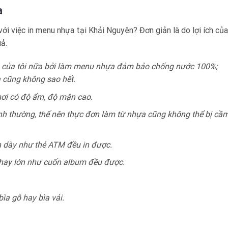
a
ới việc in menu nhựa tại Khải Nguyên? Đơn giản là do lợi ích của
ả.
hù của tôi nữa bởi làm menu nhựa đảm bảo chống nước 100%;
 cũng không sao hết.
nơi có độ ẩm, độ mặn cao.
nh thường, thế nên thực đơn làm từ nhựa cũng không thể bị cầ
n dày như thẻ ATM đều in được.
t hay lớn như cuốn album đều được.
ìa gỗ hay bìa vải.