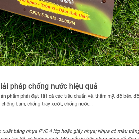
iải pháp chống nước hiệu quả
ản phẩm phải đạt tất cả các tiêu chuẩn về: thẩm mỹ, độ bền, đ
i, chống bám, chống trày xướt, chống nước….
xuất bằng nhựa PVC 4 lớp hoặc giấy nhựa; Nhựa có màu trắn
hịu lực tốt, xé không rách. Màu sắc in trên nhựa cũng rất đẹp, 