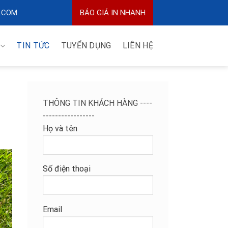
.COM
BÁO GIÁ IN NHANH
TIN TỨC
TUYỂN DỤNG
LIÊN HỆ
THÔNG TIN KHÁCH HÀNG ----
-----------------
Họ và tên
Số điện thoại
Email