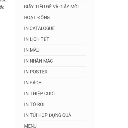
GIẤY TIÊU ĐỀ VÀ GIẤY MỜI
ắc
HOẠT ĐỘNG
IN CATALOGUE
IN LỊCH TẾT
IN MÀU
IN NHÃN MÁC
IN POSTER
IN SÁCH
IN THIỆP CƯỚI
IN TỜ RƠI
IN TÚI HỘP ĐỰNG QUÀ
MENU