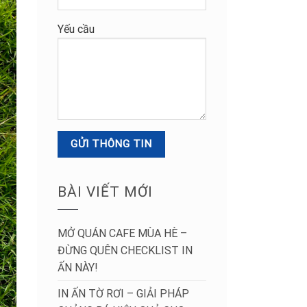
Yếu cầu
BÀI VIẾT MỚI
MỞ QUÁN CAFE MÙA HÈ –
ĐỪNG QUÊN CHECKLIST IN
ẤN NÀY!
IN ẤN TỜ RƠI – GIẢI PHÁP