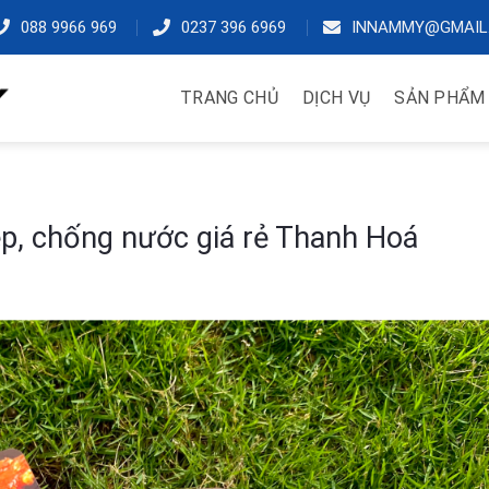
088 9966 969
0237 396 6969
INNAMMY@GMAIL
TRANG CHỦ
DỊCH VỤ
SẢN PHẨM
p, chống nước giá rẻ Thanh Hoá