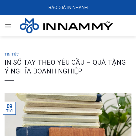
Skip
BÁO GIÁ IN NHANH
to
content
TIN TỨC
IN SỔ TAY THEO YÊU CẦU – QUÀ TẶNG
Ý NGHĨA DOANH NGHIỆP
09
Th1