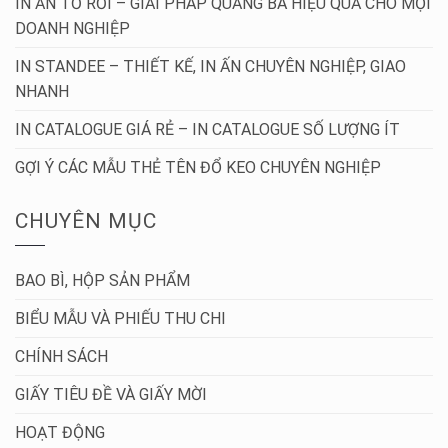
IN ẤN TỜ RƠI – GIẢI PHÁP QUẢNG BÁ HIỆU QUẢ CHO MỌI
DOANH NGHIỆP
IN STANDEE – THIẾT KẾ, IN ẤN CHUYÊN NGHIỆP, GIAO
NHANH
IN CATALOGUE GIÁ RẺ – IN CATALOGUE SỐ LƯỢNG ÍT
GỢI Ý CÁC MẪU THẺ TÊN ĐỔ KEO CHUYÊN NGHIỆP
CHUYÊN MỤC
BAO BÌ, HỘP SẢN PHẨM
BIỂU MẪU VÀ PHIẾU THU CHI
CHÍNH SÁCH
GIẤY TIÊU ĐỀ VÀ GIẤY MỜI
HOẠT ĐỘNG