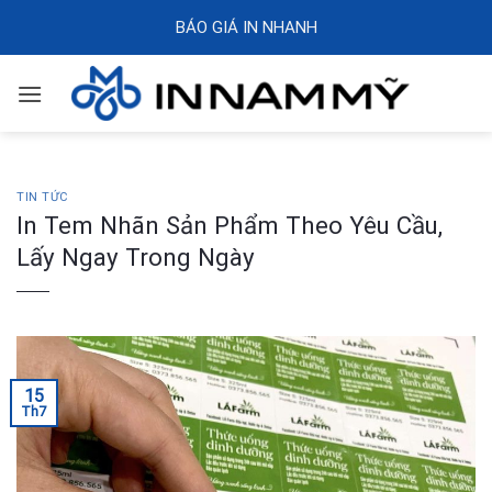
Skip
BÁO GIÁ IN NHANH
to
content
TIN TỨC
In Tem Nhãn Sản Phẩm Theo Yêu Cầu,
Lấy Ngay Trong Ngày
15
Th7