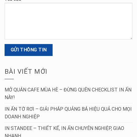
BÀI VIẾT MỚI
MỞ QUÁN CAFE MÙA HÈ – ĐỪNG QUÊN CHECKLIST IN ẤN
NÀY!
IN ẤN TỜ RƠI – GIẢI PHÁP QUẢNG BÁ HIỆU QUẢ CHO MỌI
DOANH NGHIỆP
IN STANDEE – THIẾT KẾ, IN ẤN CHUYÊN NGHIỆP, GIAO
NHANH