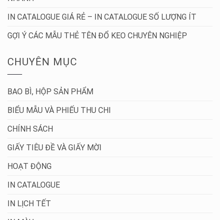
IN CATALOGUE GIÁ RẺ – IN CATALOGUE SỐ LƯỢNG ÍT
GỢI Ý CÁC MẪU THẺ TÊN ĐỔ KEO CHUYÊN NGHIỆP
CHUYÊN MỤC
BAO BÌ, HỘP SẢN PHẨM
BIỂU MẪU VÀ PHIẾU THU CHI
CHÍNH SÁCH
GIẤY TIÊU ĐỀ VÀ GIẤY MỜI
HOẠT ĐỘNG
IN CATALOGUE
IN LỊCH TẾT