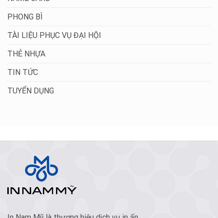
PHONG BÌ
TÀI LIỆU PHỤC VỤ ĐẠI HỘI
THẺ NHỰA
TIN TỨC
TUYỂN DỤNG
In Nam Mỹ là thương hiệu dịch vụ in ấn