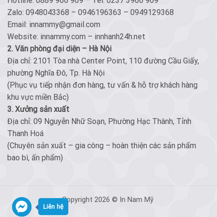
Hotline: 0889 966 969 – Tel: 0237 3966 969
Zalo: 0948043368 – 0946196363 – 0949129368
Email: innammy@gmail.com
Website: innammy.com – innhanh24h.net
2. Văn phòng đại diện – Hà Nội
Địa chỉ: 2101 Tòa nhà Center Point, 110 đường Cầu Giấy,
phường Nghĩa Đô, Tp. Hà Nội
(Phục vụ tiếp nhận đơn hàng, tư vấn & hỗ trợ khách hàng
khu vực miền Bắc)
3. Xưởng sản xuất
Địa chỉ: 09 Nguyễn Nhữ Soạn, Phường Hạc Thành, Tỉnh
Thanh Hoá
(Chuyên sản xuất – gia công – hoàn thiện các sản phẩm
bao bì, ấn phẩm)
Copyright 2026 © In Nam Mỹ
Liên hệ