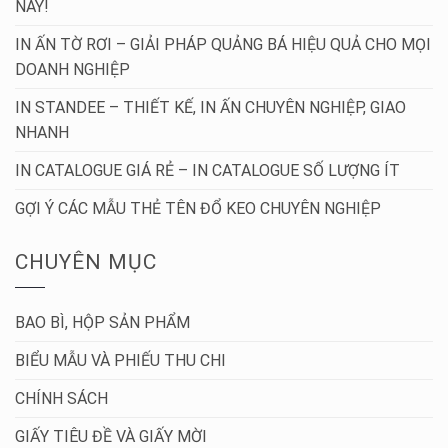
NÀY!
IN ẤN TỜ RƠI – GIẢI PHÁP QUẢNG BÁ HIỆU QUẢ CHO MỌI
DOANH NGHIỆP
IN STANDEE – THIẾT KẾ, IN ẤN CHUYÊN NGHIỆP, GIAO
NHANH
IN CATALOGUE GIÁ RẺ – IN CATALOGUE SỐ LƯỢNG ÍT
GỢI Ý CÁC MẪU THẺ TÊN ĐỔ KEO CHUYÊN NGHIỆP
CHUYÊN MỤC
BAO BÌ, HỘP SẢN PHẨM
BIỂU MẪU VÀ PHIẾU THU CHI
CHÍNH SÁCH
GIẤY TIÊU ĐỀ VÀ GIẤY MỜI