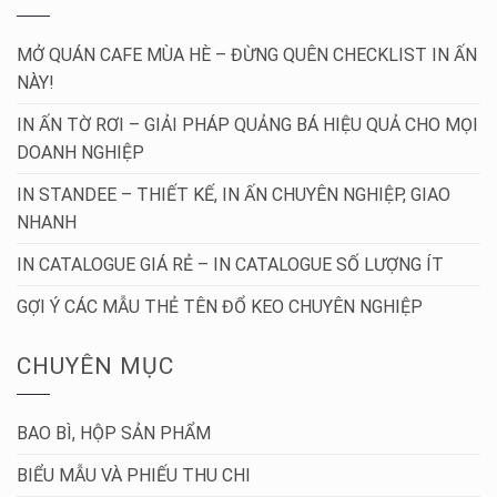
MỞ QUÁN CAFE MÙA HÈ – ĐỪNG QUÊN CHECKLIST IN ẤN
NÀY!
IN ẤN TỜ RƠI – GIẢI PHÁP QUẢNG BÁ HIỆU QUẢ CHO MỌI
DOANH NGHIỆP
IN STANDEE – THIẾT KẾ, IN ẤN CHUYÊN NGHIỆP, GIAO
NHANH
IN CATALOGUE GIÁ RẺ – IN CATALOGUE SỐ LƯỢNG ÍT
GỢI Ý CÁC MẪU THẺ TÊN ĐỔ KEO CHUYÊN NGHIỆP
CHUYÊN MỤC
BAO BÌ, HỘP SẢN PHẨM
BIỂU MẪU VÀ PHIẾU THU CHI