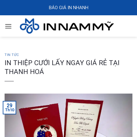
Skip
BÁO GIÁ IN NHANH
to
content
TIN TỨC
IN THIỆP CƯỚI LẤY NGAY GIÁ RẺ TẠI
THANH HOÁ
29
Th10