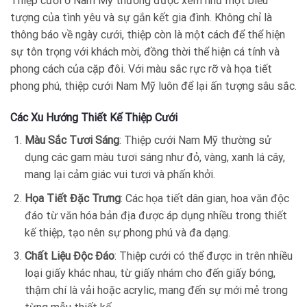
Thiệp cưới ở Nam Mỹ thường được xem như một biểu
tượng của tình yêu và sự gắn kết gia đình. Không chỉ là
thông báo về ngày cưới, thiệp còn là một cách để thể hiện
sự tôn trọng với khách mời, đồng thời thể hiện cá tính và
phong cách của cặp đôi. Với màu sắc rực rỡ và họa tiết
phong phú, thiệp cưới Nam Mỹ luôn để lại ấn tượng sâu sắc.
Các Xu Hướng Thiết Kế Thiệp Cưới
Màu Sắc Tươi Sáng
: Thiệp cưới Nam Mỹ thường sử
dụng các gam màu tươi sáng như đỏ, vàng, xanh lá cây,
mang lại cảm giác vui tươi và phấn khởi.
Họa Tiết Đặc Trưng
: Các họa tiết dân gian, hoa văn độc
đáo từ văn hóa bản địa được áp dụng nhiều trong thiết
kế thiệp, tạo nên sự phong phú và đa dạng.
Chất Liệu Độc Đáo
: Thiệp cưới có thể được in trên nhiều
loại giấy khác nhau, từ giấy nhám cho đến giấy bóng,
thậm chí là vải hoặc acrylic, mang đến sự mới mẻ trong