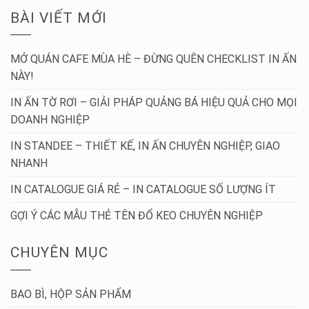
BÀI VIẾT MỚI
MỞ QUÁN CAFE MÙA HÈ – ĐỪNG QUÊN CHECKLIST IN ẤN
NÀY!
IN ẤN TỜ RƠI – GIẢI PHÁP QUẢNG BÁ HIỆU QUẢ CHO MỌI
DOANH NGHIỆP
IN STANDEE – THIẾT KẾ, IN ẤN CHUYÊN NGHIỆP, GIAO
NHANH
IN CATALOGUE GIÁ RẺ – IN CATALOGUE SỐ LƯỢNG ÍT
GỢI Ý CÁC MẪU THẺ TÊN ĐỔ KEO CHUYÊN NGHIỆP
CHUYÊN MỤC
BAO BÌ, HỘP SẢN PHẨM