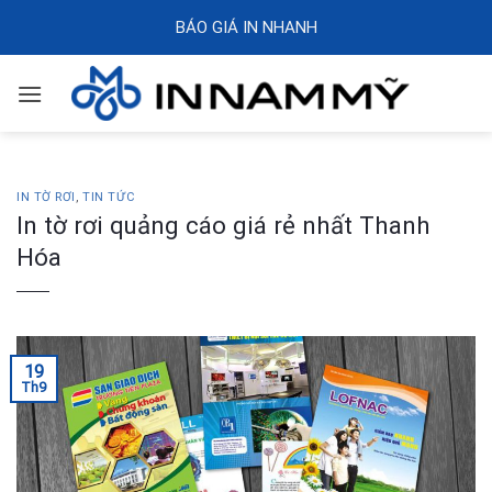
Skip
BÁO GIÁ IN NHANH
to
content
IN TỜ RƠI
,
TIN TỨC
In tờ rơi quảng cáo giá rẻ nhất Thanh
Hóa
19
Th9