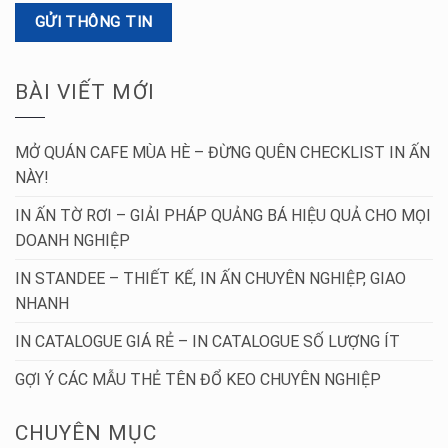
BÀI VIẾT MỚI
MỞ QUÁN CAFE MÙA HÈ – ĐỪNG QUÊN CHECKLIST IN ẤN
NÀY!
IN ẤN TỜ RƠI – GIẢI PHÁP QUẢNG BÁ HIỆU QUẢ CHO MỌI
DOANH NGHIỆP
IN STANDEE – THIẾT KẾ, IN ẤN CHUYÊN NGHIỆP, GIAO
NHANH
IN CATALOGUE GIÁ RẺ – IN CATALOGUE SỐ LƯỢNG ÍT
GỢI Ý CÁC MẪU THẺ TÊN ĐỔ KEO CHUYÊN NGHIỆP
CHUYÊN MỤC