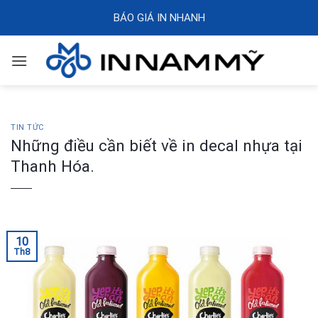
Skip
BÁO GIÁ IN NHANH
to
content
TIN TỨC
Những điều cần biết về in decal nhựa tại
Thanh Hóa.
10
Th8