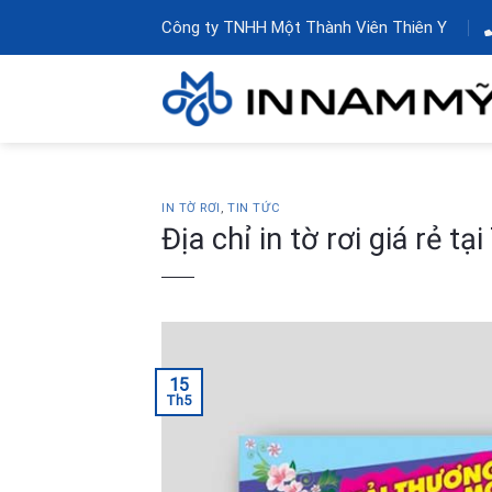
Skip
Công ty TNHH Một Thành Viên Thiên Y
to
content
IN TỜ RƠI
,
TIN TỨC
Địa chỉ in tờ rơi giá rẻ t
15
Th5