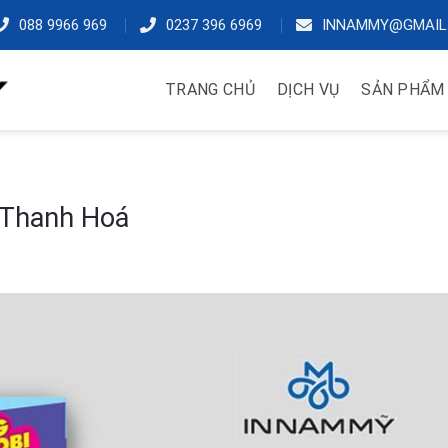
088 9966 969
0237 396 6969
INNAMMY@GMAIL
TRANG CHỦ
DỊCH VỤ
SẢN PHẨM
ại Thanh Hoá