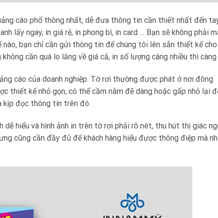
quảng cáo phổ thông nhất, dễ đưa thông tin cần thiết nhất đến ta
nhanh lấy ngay, in giá rẻ, in phong bì, in card … Bạn sẽ không phải 
ế nào, bạn chỉ cần gửi thông tin để chúng tôi lên sẫn thiết kế cho
không cần quá lo lắng về giá cả, in số lượng càng nhiều thì càng 
quảng cáo của doanh nghiệp. Tờ rơi thường được phát ở nơi đông
được thiết kế nhỏ gọn, có thể cầm nắm đẽ dàng hoặc gấp nhỏ lại đ
 kịp đọc thông tin trên đó.
dễ hiểu và hình ảnh in trên tờ rơi phải rõ nét, thu hút thị giác n
nhưng cũng cần đầy đủ để khách hàng hiểu được thông điệp mà nh