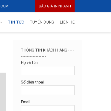
.COM
BÁO GIÁ IN NHANH
TIN TỨC
TUYỂN DỤNG
LIÊN HỆ
THÔNG TIN KHÁCH HÀNG ----
-----------------
Họ và tên
Số điện thoại
Email