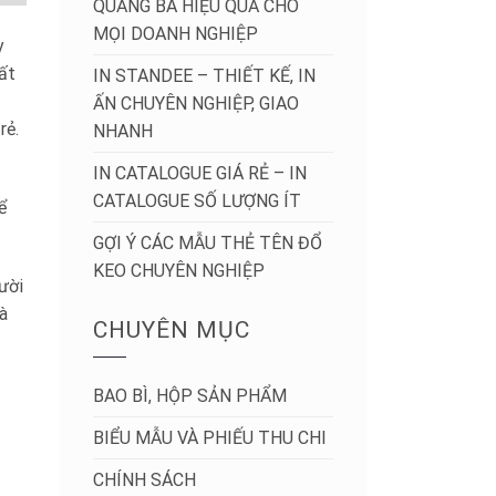
QUẢNG BÁ HIỆU QUẢ CHO
MỌI DOANH NGHIỆP
y
mất
IN STANDEE – THIẾT KẾ, IN
ẤN CHUYÊN NGHIỆP, GIAO
rẻ.
NHANH
IN CATALOGUE GIÁ RẺ – IN
CATALOGUE SỐ LƯỢNG ÍT
ể
GỢI Ý CÁC MẪU THẺ TÊN ĐỔ
KEO CHUYÊN NGHIỆP
gười
à
CHUYÊN MỤC
BAO BÌ, HỘP SẢN PHẨM
BIỂU MẪU VÀ PHIẾU THU CHI
CHÍNH SÁCH