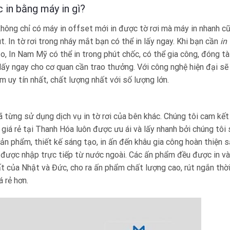
c in bằng máy in gì?
không chỉ có máy in offset mới in được tờ rơi mà máy in nhanh c
út. In tờ rơi trong nháy mắt bạn có thể in lấy ngay. Khi bạn cần
in 
hảo, In Nam Mỹ có thể in trong phút chốc, có thể gia công, đóng tà
 lấy ngay cho cơ quan cần trao thưởng. Với công nghệ hiện đại sẽ
uy tín nhất, chất lượng nhất với số lượng lớn.
 từng sử dụng dịch vụ in tờ rơi của bên khác. Chúng tôi cam kết
 giá rẻ tại Thanh Hóa luôn được ưu ái và lấy nhanh bởi chúng tôi
sản phẩm, thiết kế sáng tạo, in ấn đến khâu gia công hoàn thiện 
 được nhập trực tiếp từ nước ngoài. Các ấn phẩm đều được in và
t của Nhật và Đức, cho ra ấn phẩm chất lượng cao, rút ngắn thờ
á rẻ hơn.