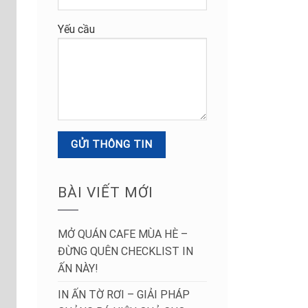
Yếu cầu
BÀI VIẾT MỚI
MỞ QUÁN CAFE MÙA HÈ –
ĐỪNG QUÊN CHECKLIST IN
ẤN NÀY!
IN ẤN TỜ RƠI – GIẢI PHÁP