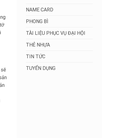
NAME CARD
ũng
PHONG BÌ
tờ
i
TÀI LIỆU PHỤC VỤ ĐẠI HỘI
THẺ NHỰA
TIN TỨC
TUYỂN DỤNG
 sẽ
 sản
sản
i