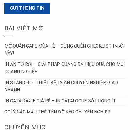
BÀI VIẾT MỚI
MỞ QUÁN CAFE MÙA HÈ – ĐỪNG QUÊN CHECKLIST IN ẤN
NÀY!
IN ẤN TỜ RƠI – GIẢI PHÁP QUẢNG BÁ HIỆU QUẢ CHO MỌI
DOANH NGHIỆP
IN STANDEE – THIẾT KẾ, IN ẤN CHUYÊN NGHIỆP, GIAO
NHANH
IN CATALOGUE GIÁ RẺ – IN CATALOGUE SỐ LƯỢNG ÍT
GỢI Ý CÁC MẪU THẺ TÊN ĐỔ KEO CHUYÊN NGHIỆP
CHUYÊN MỤC