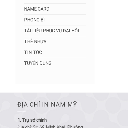
NAME CARD
PHONG BÌ
TÀI LIỆU PHỤC VỤ ĐẠI HỘI
THẺ NHỰA
TIN TỨC
TUYỂN DỤNG
ĐỊA CHỈ IN NAM MỸ
1. Trụ sở chính
Địa chỉ: Số 69 Minh Khai, Phường