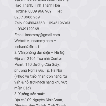
Hạc Thành, Tỉnh Thanh Hoá
Hotline: 0889 966 969 – Tel:
0237 3966 969
Zalo: 0948043368 – 0946196363
– 0949129368
Email: innammy@gmail.com
Website: innammy.com –
innhanh24h.net
2. Văn phòng đại diện – Hà Nội
Địa chỉ: 2101 Tòa nhà Center
Point, 110 đường Cầu Giấy,
phường Nghĩa Đô, Tp. Hà Nội
(Phục vụ tiếp nhận đơn hàng, tư
vấn & hỗ trợ khách hàng khu vực
miền Bắc)
3. Xưởng sản xuất
Địa chỉ: 09 Nguyễn Nhữ Soạn,
Phường Hạc Thành, Tỉnh Thanh