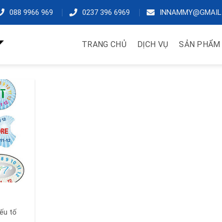
088 9966 969
0237 396 6969
INNAMMY@GMAIL
TRANG CHỦ
DỊCH VỤ
SẢN PHẨM
ếu tố