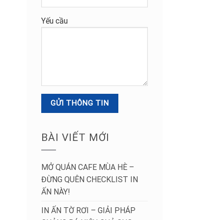
Yếu cầu
BÀI VIẾT MỚI
MỞ QUÁN CAFE MÙA HÈ –
ĐỪNG QUÊN CHECKLIST IN
ẤN NÀY!
IN ẤN TỜ RƠI – GIẢI PHÁP