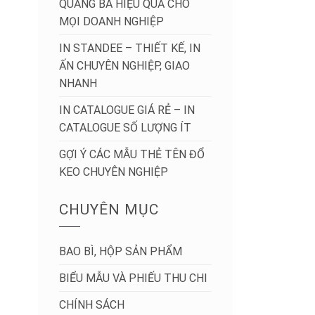
QUẢNG BÁ HIỆU QUẢ CHO
MỌI DOANH NGHIỆP
IN STANDEE – THIẾT KẾ, IN
ẤN CHUYÊN NGHIỆP, GIAO
NHANH
IN CATALOGUE GIÁ RẺ – IN
CATALOGUE SỐ LƯỢNG ÍT
GỢI Ý CÁC MẪU THẺ TÊN ĐỔ
KEO CHUYÊN NGHIỆP
CHUYÊN MỤC
BAO BÌ, HỘP SẢN PHẨM
BIỂU MẪU VÀ PHIẾU THU CHI
CHÍNH SÁCH