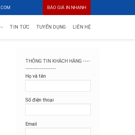
.COM
BÁO GIÁ IN NHANH
TIN TỨC
TUYỂN DỤNG
LIÊN HỆ
THÔNG TIN KHÁCH HÀNG ----
-----------------
Họ và tên
Số điện thoại
Email