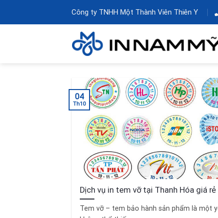
Skip
Công ty TNHH Một Thành Viên Thiên Y
to
content
04
Th10
Dịch vụ in tem vỡ tại Thanh Hóa giá rẻ
Tem vỡ – tem bảo hành sản phẩm là một y