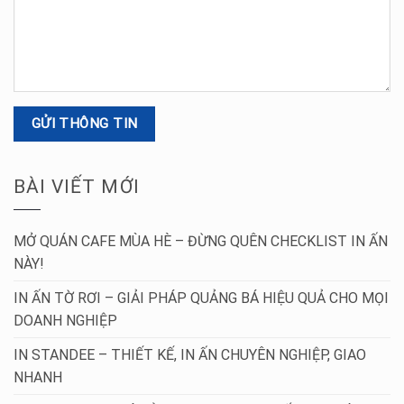
BÀI VIẾT MỚI
MỞ QUÁN CAFE MÙA HÈ – ĐỪNG QUÊN CHECKLIST IN ẤN
NÀY!
IN ẤN TỜ RƠI – GIẢI PHÁP QUẢNG BÁ HIỆU QUẢ CHO MỌI
DOANH NGHIỆP
IN STANDEE – THIẾT KẾ, IN ẤN CHUYÊN NGHIỆP, GIAO
NHANH