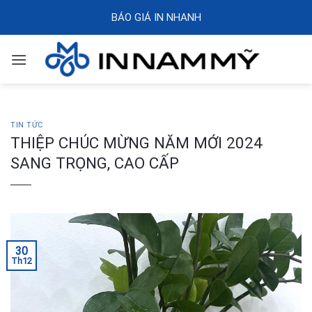
Skip
BÁO GIÁ IN NHANH
to
content
TIN TỨC
THIỆP CHÚC MỪNG NĂM MỚI 2024
SANG TRỌNG, CAO CẤP
30
Th12