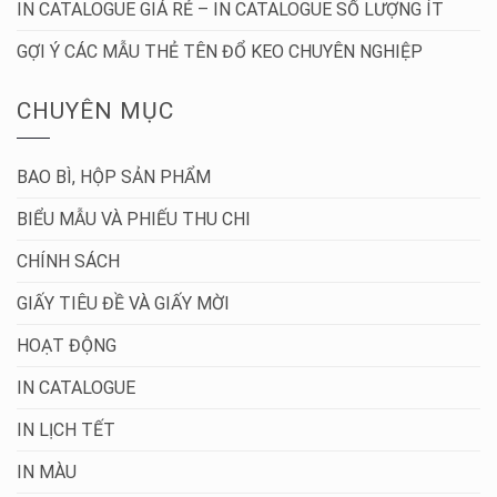
IN CATALOGUE GIÁ RẺ – IN CATALOGUE SỐ LƯỢNG ÍT
GỢI Ý CÁC MẪU THẺ TÊN ĐỔ KEO CHUYÊN NGHIỆP
CHUYÊN MỤC
BAO BÌ, HỘP SẢN PHẨM
BIỂU MẪU VÀ PHIẾU THU CHI
CHÍNH SÁCH
GIẤY TIÊU ĐỀ VÀ GIẤY MỜI
HOẠT ĐỘNG
IN CATALOGUE
IN LỊCH TẾT
IN MÀU