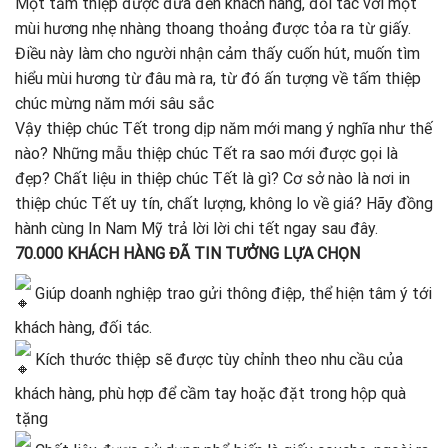
Một tấm thiệp được đưa đến khách hàng, đối tác với một
mùi hương nhẹ nhàng thoang thoảng được tỏa ra từ giấy.
Điều này làm cho người nhận cảm thấy cuốn hút, muốn tìm
hiểu mùi hương từ đâu mà ra, từ đó ấn tượng về tấm thiệp
chúc mừng năm mới sâu sắc
Vậy thiệp chúc Tết trong dịp năm mới mang ý nghĩa như thế
nào? Những mẫu thiệp chúc Tết ra sao mới được gọi là
đẹp? Chất liệu in thiệp chúc Tết là gì? Cơ sở nào là nơi in
thiệp chúc Tết uy tín, chất lượng, không lo về giá? Hãy đồng
hành cùng In Nam Mỹ trả lời lời chi tết ngay sau đây.
70.000 KHÁCH HÀNG ĐÃ TIN TƯỞNG LỰA CHỌN
Giúp doanh nghiệp trao gửi thông điệp, thể hiện tâm ý tới
khách hàng, đối tác.
Kích thước thiệp sẽ được tùy chỉnh theo nhu cầu của
khách hàng, phù hợp để cầm tay hoặc đặt trong hộp quà
tặng