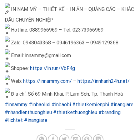
IN NAM MỸ – THIẾT KẾ – IN ẤN – QUẢNG CÁO – KHẮC
DẤU CHUYÊN NGHIỆP
Hotline: 0889966969 – Tel: 02373966969
Zalo: 0948043368 – 0946196363 – 0949129368
Email: innammy@gmail.com
Shopee:
https://ln.run/VbF4g
Web:
https://innammy.com/
–
https://innhanh24h.net/
Địa chỉ: Số 69 Minh Khai, P. Lam Sơn, Tp. Thanh Hoá
#innammy
#inbaolixi
#inbaobi
#thietkemienphi
#inangiare
#nhandienthuonghieu
#thietkethuonghieu
#branding
#lichtet
#inangiare